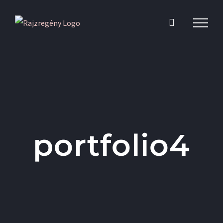
Kihagyás
portfolio4