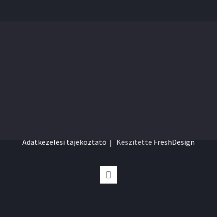
© Copyright 2018 | Minden jog fenntartva! |
Adatkezelési tájékoztató
| Készítette
FreshDesign
Facebook