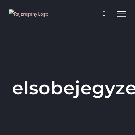
Kihagyás
elsobejegyze